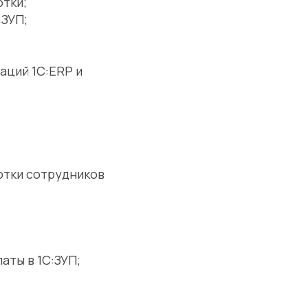
отки;
:ЗУП;
аций 1С:ERP и
отки сотрудников
аты в 1С:ЗУП;