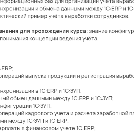
информационных баз для организации учёта выраб
нхронизации и обмена данными между 1С:ERP и 1С
ктический пример учёта выработки сотрудников.
знания для прохождения курса:
знание конфигур
 понимания концепции ведения учёта.
:ERP;
операций выпуска продукции и регистрация выраб
нхронизации в 1С:ERP и 1С:ЗУП;
ный обмен данными между 1С:ERP и 1С:ЗУП;
нфигурации 1С:ЗУП;
пераций кадрового учета и расчета заработной пл
и между 1С:ЗУП и 1С:ERP;
арплаты в финансовом учете 1С:ERP;