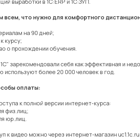
ций выработки в 1С:ERP и 1С:ЗУП.
м всем, что нужно для комфортного дистанцион
ериалам на 90 дней;
к курсу;
во о прохождении обучения.
1С" зарекомендовали себя как эффективная и нед
ю используют более 20 000 человек в год.
особы оплаты:
ступа к полной версии интернет-курса:
ля физ.лиц;
ля юр.лиц.
п к видео можно через интернет-магазин uc1.1c.ru