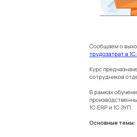
Сообщаем о выхо
трудозатрат в 1С:
Курс предназнач
сотрудников отде
В рамках обучени
производственны
1С:ERP и 1С:ЗУП.
Основные темы: