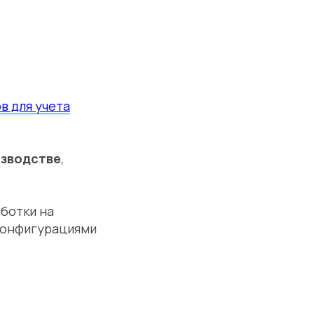
в для учета
изводстве
,
ботки на
конфигурациями