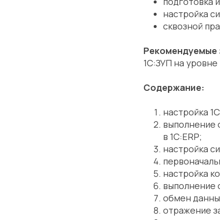
подготовка 
настройка си
сквозной пра
Рекомендуемые 
1С:ЗУП на уровне
Содержание:
настройка 1С
выполнение 
в 1С:ERP;
настройка си
первоначаль
настройка ко
выполнение о
обмен данным
отражение з